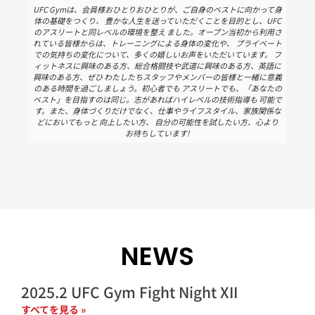
UFC Gymは、会員様おひとりおひとりが、ご自身のベストに向かって身
体の基礎をつくり、 豊かな人生を送っていただくことを目的とし、UFC
のアスリートと同レベルの環境を整え ました。オープン当初から利用さ
れている皆様からは、トレーニングによる身体の変化や、 プライベート
での気持ちの変化について、多くの嬉しいお声をいただいています。 フ
ィットネスに興味のある方、総合格闘技や武道に興味のある方、英語に
興味のある方、ぜひ わたしたちスタッフやメンバーの皆様と一緒に意義
のある時間を過ごしましょう。初心者でも アスリートでも、「あなたの
ベスト」を目指すのは同じ。志があればハイレベルの技術指導も 可能で
す。また、身体づくりだけでなく、仕事やライフスタイル、家族関係な
どにおいてもっと 向上したい方、 自分の可能性を試したい方、心より
お待ちしています!
NEWS
2025.2 UFC Gym Fight Night XII
すべてを見る »